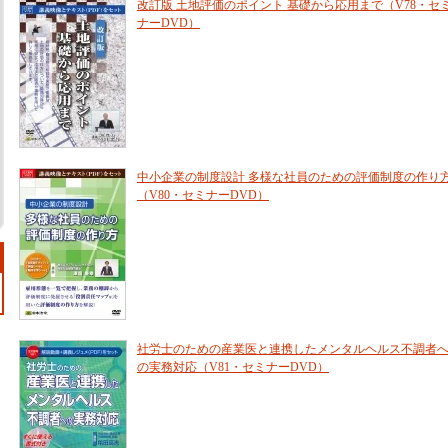
改訂版 土地評価のポイント 基礎から応用まで（V78・セ
ナーDVD）
中小企業の制度設計 多様な社員のための評価制度の作り
（V80・セミナーDVD）
社労士のための産業医と連携したメンタルヘルス不調者
の実務対応（V81・セミナーDVD）