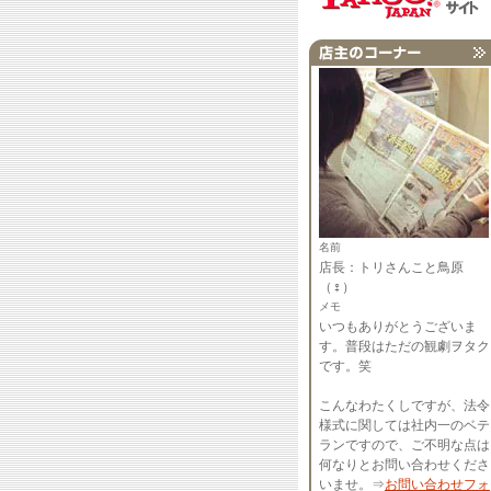
名前
店長：トリさんこと鳥原
（♀）
メモ
いつもありがとうございま
す。普段はただの観劇ヲタク
です。笑
こんなわたくしですが、法令
様式に関しては社内一のベテ
ランですので、ご不明な点は
何なりとお問い合わせくださ
いませ。⇒
お問い合わせフォ