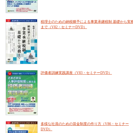
税理士のための納税猶予による事業承継税制 基礎から実
まで（V82・セミナーDVD）
評価者訓練実践講座（V83・セミナーDVD）
多様な社員のための賃金制度の作り方（V86・セミナー
DVD）