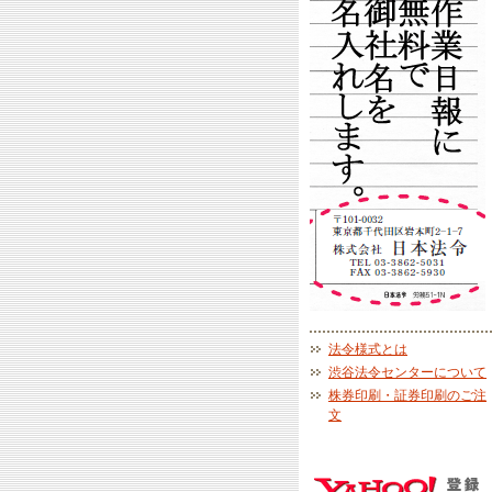
法令様式とは
渋谷法令センターについて
株券印刷・証券印刷のご注
文