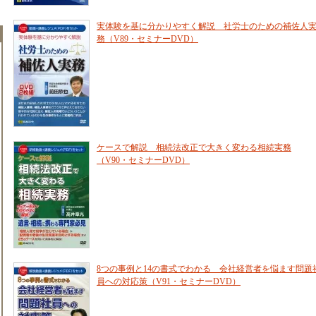
実体験を基に分かりやすく解説 社労士のための補佐人
務（V89・セミナーDVD）
ケースで解説 相続法改正で大きく変わる相続実務
（V90・セミナーDVD）
8つの事例と14の書式でわかる 会社経営者を悩ます問題
員への対応策（V91・セミナーDVD）