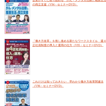
企業がすぐに取り組める がん・メンタル治療と職業生
の両立支援（V94・セミナーDVD）
「働き方改革」を推し進める新たなワークスタイル 週
正社員制度の導入と運用の仕方（V95・セミナーDVD）
これだけは知っておきたい 早わかり働き方改革関連法
（V96・セミナーDVD）