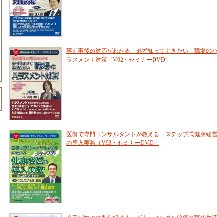
事前事後の対応がわかる 必ず知っておきたい 職場の
ラスメント対策（V92・セミナーDVD）
医師で専門コンサルタントが教える ステップ式健康経
の導入実務（V93・セミナーDVD）