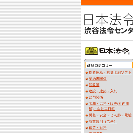
株券用紙・株券印刷ソフト
契約書関係
領収証
建設・建築・入札
給与関係
労務・庶務・販売(社内用
紙)・自動車日報
労基・安全・じん肺・電離
就業規則（労基）
伝票・財務