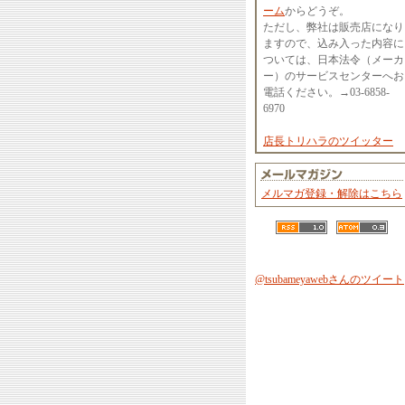
ーム
からどうぞ。
ただし、弊社は販売店になり
ますので、込み入った内容に
ついては、日本法令（メーカ
ー）のサービスセンターへお
電話ください。→03-6858-
6970
店長トリハラのツイッター
メルマガ登録・解除はこちら
@tsubameyawebさんのツイート