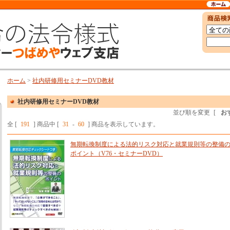
ホーム
>
社内研修用セミナーDVD教材
社内研修用セミナーDVD教材
並び順を変更
[
お
全 [
191
] 商品中 [
31
-
60
] 商品を表示しています。
無期転換制度による法的リスク対応と就業規則等の整備
ポイント（V76・セミナーDVD）