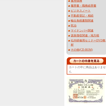
雇用保険
履歴書・職務経歴書
ビジネスノート
不動産登記・相続
輸出免税書類関連
民泊
マイナンバー関連
源泉徴収関連・地方税
社内研修用セミナーDVD教
材
その他(CD-ROM)
カートの中に商品はありませ
ん