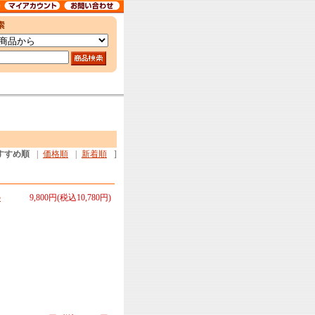
すすめ順
|
価格順
|
新着順
]
の
9,800円(税込10,780円)