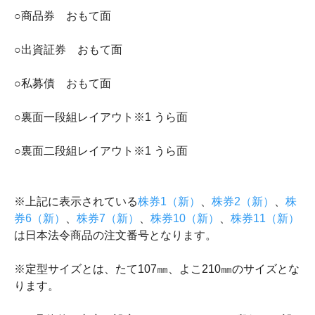
○商品券 おもて面
○出資証券 おもて面
○私募債 おもて面
○裏面一段組レイアウト※1 うら面
○裏面二段組レイアウト※1 うら面
※上記に表示されている
株券1（新）
、
株券2（新）
、
株
券6（新）
、
株券7（新）
、
株券10（新）
、
株券11（新）
は日本法令商品の注文番号となります。
※定型サイズとは、たて107㎜、よこ210㎜のサイズとな
ります。