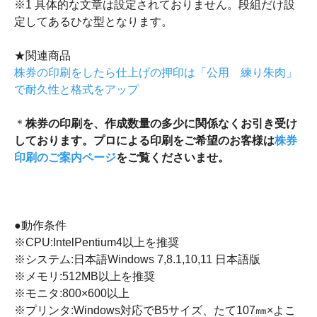
※1 具体的な文章は設定されておりません。段組だけ設
定してあるひな型となります。
★関連商品
株券の印刷をしたら仕上げの押印は「公用 練り朱肉」
で耐久性と格式をアップ
＊
株券の印刷を、作成数量の多少に関係なくお引き受け
しております。プロによる印刷をご希望のお客様は
株券
印刷のご案内ページ
をご覧くださいませ。
●動作条件
※CPU:IntelPentium4以上を推奨
※システム:日本語Windows 7,8.1,10,11 日本語版
※メモリ:512MB以上を推奨
※モニタ:800×600以上
※プリンタ:Windows対応でB5サイズ、たて107㎜×よこ