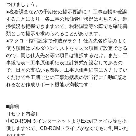
つけましょう。
●税務調査などの予期せぬ提示要請に！ 工事台帳を確認
することにより、各工事の原価管理状況はもちろん、進
捗状況も把握できますので、税務調査等の際でも確認書
類として提示を求められることがあります。
●マクロ・複写設定で作成がラク！ 仕入先名称等のよく
使う項目はプルダウンリストをマスタ項目で設定できる
ので、同じ仕入先名等の項目は選択するだけ。また、工
事総括表・工事原価明細表は計算式が設定してあるの
で、日々の支払いも都度、工事原価明細表に入力してい
くだけで各工期ごとの工事総括表の該当行に自動転記さ
れるなど作成サポート機能が満載です！
■詳細
［セット内容］
①CD-ROM ※インターネットよりExcelファイル等を提
供しますので、CD-ROMドライブがなくてもご利用いた
だけます。