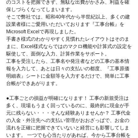
のコストを把握できず、無駄な出費がかさみ、利益を確
保しづらくなってしまいます。
そこで弊社では、昭和40年代から半世紀以上、多くの建
設業者様にご愛用いただいております『工事台帳』を
Microsoft Excelで再現しました。
手書き様式のわかりやすく見慣れたレイアウトはそのま
まに、Excel様式ならではのマクロ機能や計算式の設定を
駆使して、面倒な入力、計算作業をサポート。
工事を受注したら、工事名や発注者などの工事の基本情
報を入力して、あとは日々の支払いの都度、『工事原価
明細表』シートに金額等を入力するだけで、簡単に工事
台帳ができあがります。
●工事ごとの損益が明確になります！ 工事の新規受注は
多く、現場もうまく回っているのに、最終的に現金が手
元に残らない・・・そんな経験ありませんか？ 工事代金
の入金・外注先への支払い管理がおおざっぱで、お金の
流れを正確に把握できていないと経営にも影響してしま
います。 一つでも心当たりがあれば、今から工事台帳を