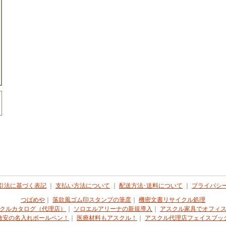
引法に基づく表記
｜
支払い方法について
｜
配送方法･送料について
｜
プライバシ
つばめや
｜
落款風ゴム印スタンプの筆彦
｜
機密文書リサイクル処理
クルカタログ（代理店）
｜
ソロエルアリーナの新規導入
｜
アスクル家具でオフィ
激安の名入れボールペン！
｜
医療材料もアスクル！
｜
アスクル代理店フェイスブッ