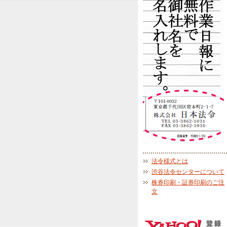
法令様式とは
渋谷法令センターについて
株券印刷・証券印刷のご注
文