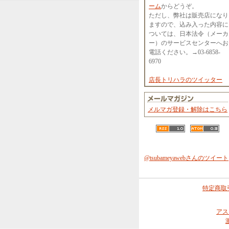
ーム
からどうぞ。
ただし、弊社は販売店になり
ますので、込み入った内容に
ついては、日本法令（メーカ
ー）のサービスセンターへお
電話ください。→03-6858-
6970
店長トリハラのツイッター
メルマガ登録・解除はこちら
@tsubameyawebさんのツイート
特定商取
アス