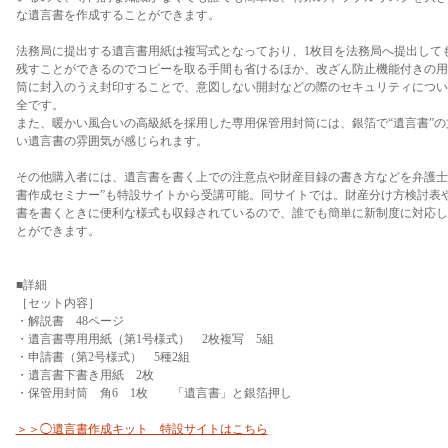
な遺言書を作成することができます。
法務局に提出する遺言書用紙は複写式となっており、1枚目を法務局へ提出して
残すことができるのでコピーを取る手間も省けるほか、改ざん防止機能付きの用
筒に封入のうえ封印することで、意図しない開封などの際のセキュリティについ
全です。
また、暖かい風合いの高級紙を採用した専用保管用封筒には、銀箔で“遺言書”
い遺言書の雰囲気が感じられます。
その他購入者には、遺言書を書く上での注意点や財産目録の書き方などを弁護士
書作成セミナー”も特設サイトから受講可能。同サイトでは。財産分け方検討表
書を書くときに便利な様式も収録されているので、誰でも簡単に新制度に対応し
とができます。
■詳細
［セット内容］
・解説書 48ページ
・遺言書専用用紙（第1号様式） 2枚複写 5組
・申請書（第2号様式） 5種2組
・遺言書下書き用紙 2枚
・保管用封筒 角6 1枚 「遺言書」と銀箔押し
＞＞◯遺言書作成キット 特設サイトはこちら