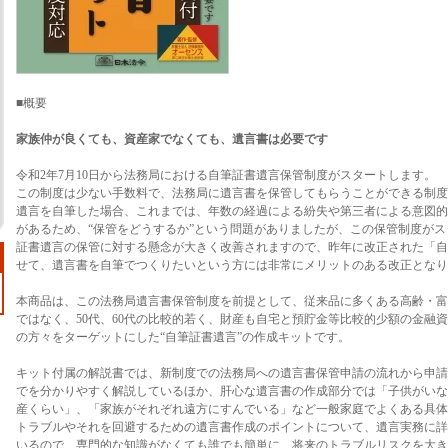
■概要
家族仲が良くても、資産家でなくても、遺言書は必要です
令和2年7月10日から法務局における自筆証書遺言保管制度がスタートします。
この制度は少ない手数料で、法務局に遺言書を保管してもらうことができる制度
遺言を自筆した場合、これまでは、年数の経過による紛失や第三者による意図的
があるため、“保管をどうするか”という問題がありましたが、この保管制度が
証書遺言の保管に対する懸念が大きく改善されますので、昨年に改正された「自
せて、遺言書を自筆でつくりたいという方には非常にメリットのある改正となり
本商品は、この法務局遺言書保管制度を前提として、従来品に多くある高齢・富
ではなく、50代、60代の比較的若く、財産も自宅と預貯金等比較的少額の金融
の方々をターゲットにした“自筆証書遺言”の作成キットです。
キット付属の解説書では、新制度での法務局への遺言書保管申請の流れから申請
でを分かりやすく解説しているほか、肝心な遺言書の作成部分では「子供がいな
産くらい」、「家族がそれぞれ遠方にすんでいる」など一般家庭でよくある具体
トラブルやそれを回避するための遺言書作成のポイントについて、遺言実務に詳
いるので、専門的な知識がなくても誰でも簡単に、将来のトラブルリスクを大き