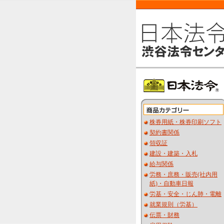
株券用紙・株券印刷ソフト
契約書関係
領収証
建設・建築・入札
給与関係
労務・庶務・販売(社内用
紙)・自動車日報
労基・安全・じん肺・電離
就業規則（労基）
伝票・財務