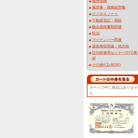
雇用保険
履歴書・職務経歴書
ビジネスノート
不動産登記・相続
輸出免税書類関連
民泊
マイナンバー関連
源泉徴収関連・地方税
社内研修用セミナーDVD教
材
その他(CD-ROM)
カートの中に商品はありませ
ん