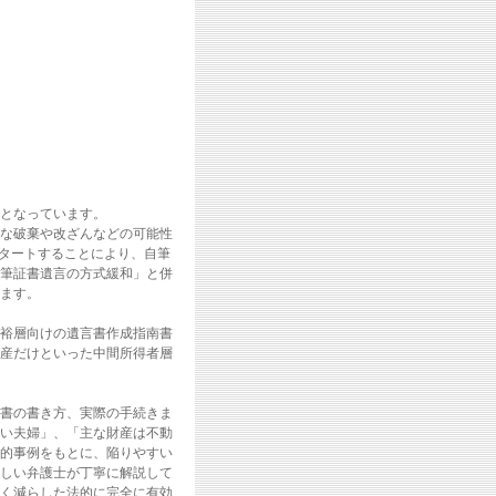
となっています。
な破棄や改ざんなどの可能性
スタートすることにより、自筆
筆証書遺言の方式緩和」と併
ます。
裕層向けの遺言書作成指南書
資産だけといった中間所得者層
書の書き方、実際の手続きま
い夫婦」、「主な財産は不動
的事例をもとに、陥りやすい
しい弁護士が丁寧に解説して
く減らした法的に完全に有効