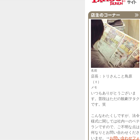
名前
店長：トリさんこと鳥原
（♀）
メモ
いつもありがとうございま
す。普段はただの観劇ヲタク
です。笑
こんなわたくしですが、法令
様式に関しては社内一のベテ
ランですので、ご不明な点は
何なりとお問い合わせくださ
いませ。⇒
お問い合わせフォ