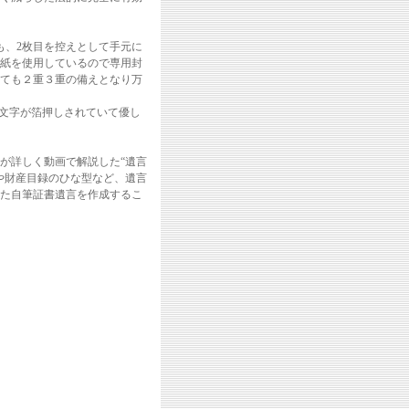
も、2枚目を控えとして手元に
紙を使用しているので専用封
ても２重３重の備えとなり万
の文字が箔押しされていて優し
が詳しく動画で解説した“遺言
や財産目録のひな型など、遺言
た自筆証書遺言を作成するこ