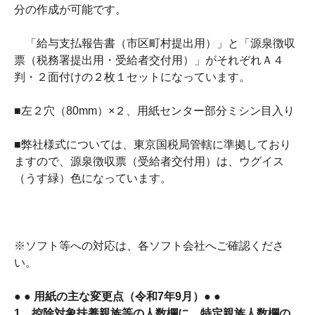
分の作成が可能です。
「給与支払報告書（市区町村提出用）」と「源泉徴収
票（税務署提出用・受給者交付用）」がそれぞれＡ４
判・２面付けの２枚１セットになっています。
■左２穴（80mm）×２、用紙センター部分ミシン目入り
■弊社様式については、東京国税局管轄に準拠しており
ますので、源泉徴収票（受給者交付用）は、ウグイス
（うす緑）色になっています。
※ソフト等への対応は、各ソフト会社へご確認くださ
い。
● ● 用紙の主な変更点（令和7年9月）● ●
1．控除対象扶養親族等の人数欄に、特定親族人数欄の