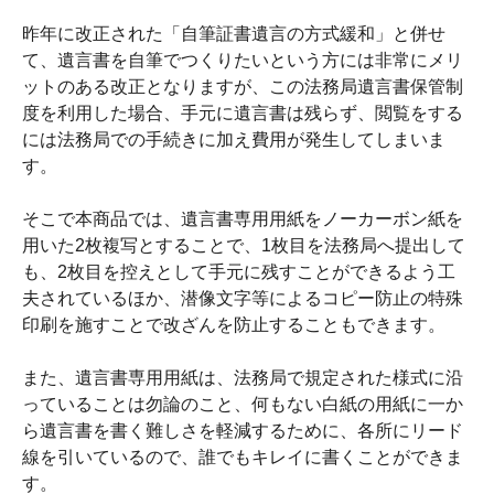
昨年に改正された「自筆証書遺言の方式緩和」と併せ
て、遺言書を自筆でつくりたいという方には非常にメリ
ットのある改正となりますが、この法務局遺言書保管制
度を利用した場合、手元に遺言書は残らず、閲覧をする
には法務局での手続きに加え費用が発生してしまいま
す。
そこで本商品では、遺言書専用用紙をノーカーボン紙を
用いた2枚複写とすることで、1枚目を法務局へ提出して
も、2枚目を控えとして手元に残すことができるよう工
夫されているほか、潜像文字等によるコピー防止の特殊
印刷を施すことで改ざんを防止することもできます。
また、遺言書専用用紙は、法務局で規定された様式に沿
っていることは勿論のこと、何もない白紙の用紙に一か
ら遺言書を書く難しさを軽減するために、各所にリード
線を引いているので、誰でもキレイに書くことができま
す。