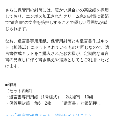
さらに保管用の封筒には、暖かい風合いの高級紙を採用
しており、エンボス加工されたクリーム色の封筒に銀箔
で“遺言書”の文字を箔押しすることで優しい雰囲気が感
じられます。
なお、遺言書専用用紙、保管用封筒とも遺言書作成キッ
ト（相続13）にセットされているものと同じなので、遺
言書作成キットをご購入されたお客様が、定期的な遺言
書の見直しに伴う書き換えや追紙としてもご利用いただ
けます。
■詳細
［セット内容］
・遺言書専用用紙（1号様式） 2枚複写 10組
・保管用封筒 角6 2枚 「遺言書」と銀箔押し
＞＞◯遺言書作成キット 特設サイトはこちら