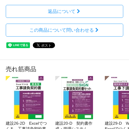
返品について
この商品について問い合わせる
売れ筋商品
建設26-2D Excelでつ
建設20-D 契約書作
建設29-D W
くる 工事請負契約書
成・管理システム
Excelでつ