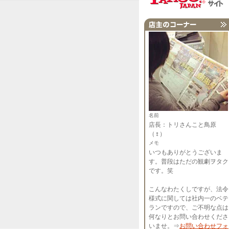
名前
店長：トリさんこと鳥原
（♀）
メモ
いつもありがとうございま
す。普段はただの観劇ヲタク
です。笑
こんなわたくしですが、法令
様式に関しては社内一のベテ
ランですので、ご不明な点は
何なりとお問い合わせくださ
いませ。⇒
お問い合わせフォ