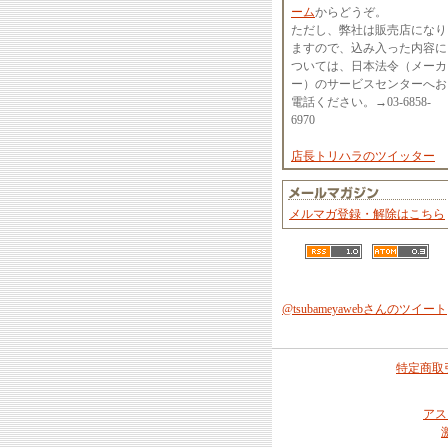
ーム
からどうぞ。
ただし、弊社は販売店になり
ますので、込み入った内容に
ついては、日本法令（メーカ
ー）のサービスセンターへお
電話ください。→03-6858-
6970
店長トリハラのツイッター
メルマガ登録・解除はこちら
@tsubameyawebさんのツイート
特定商取
アス