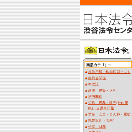
株券用紙・株券印刷ソフト
契約書関係
領収証
建設・建築・入札
給与関係
労務・庶務・販売(社内用
紙)・自動車日報
労基・安全・じん肺・電離
就業規則（労基）
伝票・財務