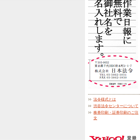
法令様式とは
渋谷法令センターについて
株券印刷・証券印刷のご注
文