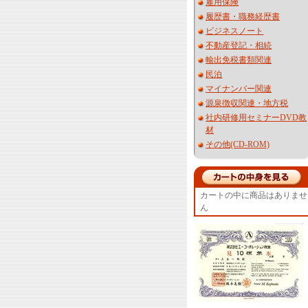
雇用保険
履歴書・職務経歴書
ビジネスノート
不動産登記・相続
輸出免税書類関連
民泊
マイナンバー関連
源泉徴収関連・地方税
社内研修用セミナーDVD教
材
その他(CD-ROM)
カートの中に商品はありませ
ん