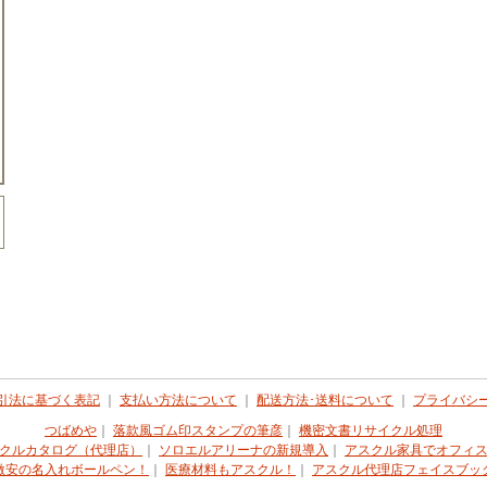
引法に基づく表記
｜
支払い方法について
｜
配送方法･送料について
｜
プライバシ
つばめや
｜
落款風ゴム印スタンプの筆彦
｜
機密文書リサイクル処理
クルカタログ（代理店）
｜
ソロエルアリーナの新規導入
｜
アスクル家具でオフィ
激安の名入れボールペン！
｜
医療材料もアスクル！
｜
アスクル代理店フェイスブッ